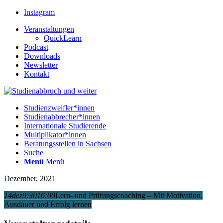
Instagram
Veranstaltungen
QuickLearn
Podcast
Downloads
Newsletter
Kontakt
Studienzweifler*innen
Studienabbrecher*innen
Internationale Studierende
Multiplikator*innen
Beratungsstellen in Sachsen
Suche
Menü
Menü
Dezember, 2021
14
dez
9:30
16:00
Lern- und Prüfungscoaching – Mit Motivation,
Ausdauer und Erfolg lernen